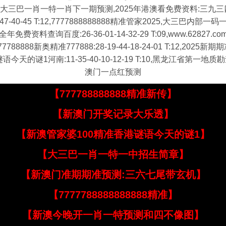
网,大三巴一肖一特一肖下一期预测,2025年港澳看免费资料:三九三
-47-40-45 T:12,7777888888888精准管家2025,大三巴内部
免费资料查询百度:26-36-01-14-32-29 T:09,www.62827.
88888新奥精准777888:28-19-44-18-24-01 T:12,20
今天的谜1河南:11-35-40-10-12-19 T:10,黑龙江省第一地质
澳门一点红预测
【777788888888精准新传】
【新澳门开奖记录大乐透】
【新澳管家婆100精准香港谜语今天的谜1】
【大三巴一肖一特一中招生简章】
【新澳门准期期准预测:三六七尾带玄机】
【7777788888888888精准】
【新澳今晚开一肖一特预测和四不像图】