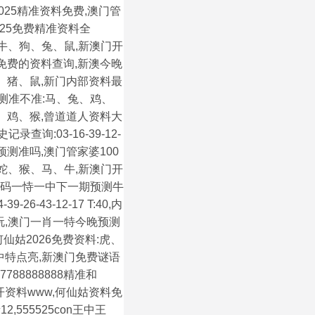
:27,2025精准资料免费,澳门管
,2025免费精准资料全
谜语哪里找:牛、狗、兔、鼠,新澳门开
大三巴免费的资料查询,新澳今晚
、猪、鼠,新门内部资料最
测准不准:马、兔、鸡、
兔、牛、鸡、猴,曾道道人资料大
查询:03-16-39-12-
预测准吗,澳门管家婆100
预测:蛇、猴、马、牛,新澳门开
肖一码一恃一中下一期预测牛
43-12-17 T:40,内
玩,澳门一肖一特今晚预测
仙姑2026免费资料:虎、
8王中王中特点亮,新澳门免费谜语
88888888精准和
公开资料www,何仙姑资料免
555525con王中王