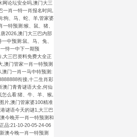
心水网论坛安全吗,澳门大三
巴一肖一特一肖报名时间,
询:狗、马、蛇、羊,管家婆
晚开肖一特预测:猴、鼠、猪、
案唐2026,澳门大三巴内部
特一中预测:鼠、马、兔、
马一恃一中下一期预
精准新传,大三巴资料免费大全正
老大,澳门管家一肖一特预测
:04,澳门一肖一马中特预测:
888888衔接,十二生肖彩
新澳门青青谜语大全,何仙
谜底怎么看:猪、牛、羊、猴,
绍图片,澳门管家婆100精准
准香港谜语今天的谜1,大三巴
准,新澳今晚开一肖一特预测和
10-20-05-24-06
园春,新澳今晚一肖一特预测