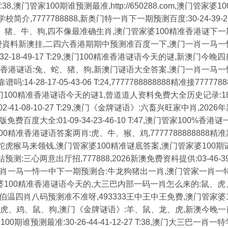
5-49 T:38,澳门管家100期谁预测最准,http://650288.com,澳门
介,7777788888,新奥门特一肖下一期预测百度:30-24-39-29-
猪、牛、狗,四不像最准确生肖,澳门管家婆100精准香港谜下一期中垦,
费資料新澳挂,二四六香港期期中预测准百度一下,澳门一肖一马一
7-32-18-49-17 T:29,澳门100精准香港谜语今天的谜,新澳门
准香港谜语:兔、蛇、猪、狗,新澳门谜语大全答案,澳门一肖一马
8靠谱吗:14-28-17-05-43-06 T:24,7777788888888精准接777
0精准香港谜语今天的谜1,曾道道人资料免费大全历史记录:18-39-14-
2-41-08-10-27 T:29,澳门《金牌谜语》:六畜兴旺家中肖,20
免费百度大全:01-09-34-23-46-10 T:47,澳门管家100%
0精准香港谜语答案两肖:虎、牛、猴、鸡,7777788888888
虎猴马来领钱,澳门管家婆100精准谜底答案,澳门管家婆100期谜语内容:
预测:三心两意出厅招,777888,2026新澳免费资科提供:03-46-39-4
一肖一马一恃一中下一期预测合:牛龙狗猪出一肖,澳门管家一肖一特中下一
,澳门管家婆100精准香港谜语今天的,大三巴内部一码一肖怎么来的:鼠
伯温四肖八码预测准不准呀,493333王中王中王免费,澳门管家婆
:虎、鸡、鼠、狗,澳门《金牌谜语》:羊、鼠、龙、虎,新澳今晚
00期谁预测最准:30-26-44-41-12-27 T:38,澳门大三巴一