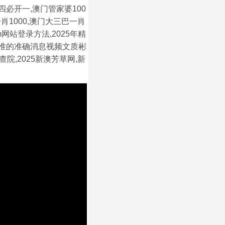
四必开一,澳门管家婆100
一码一肖1000,澳门大三巴一肖
com网站登录方法,2025年精
25新期期准的准确消息视频文质彬
勘查院,2025新澳芳草网,新