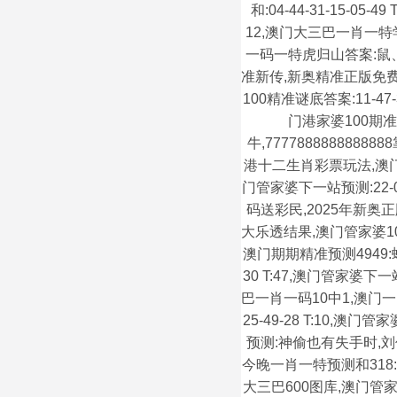
和:04-44-31-15-0
12,澳门大三巴一肖一特学校简
一码一特虎归山答案:鼠、
准新传,新奥精准正版免
100精准谜底答案:11-4
门港家婆100期
牛,777788888888888
港十二生肖彩票玩法,澳门10
门管家婆下一站预测:22-0
码送彩民,2025年新奥正版
大乐透结果,澳门管家婆10
澳门期期精准预测4949:蛇
30 T:47,澳门管家婆下一站
巴一肖一码10中1,澳门
25-49-28 T:10
预测:神偷也有失手时,刘
今晚一肖一特预测和318
大三巴600图库,澳门管家1