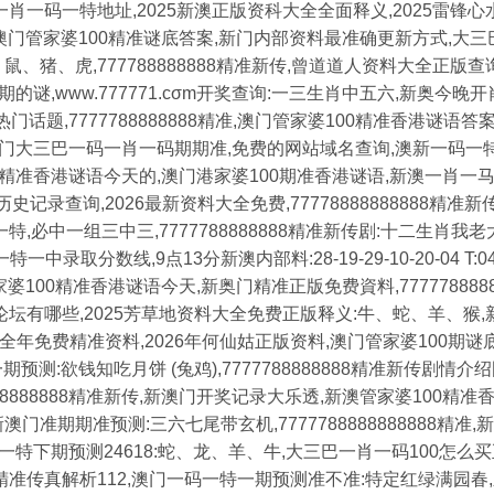
肖一码一特地址,2025新澳正版资科大全全面释义,2025雷锋
澳门管家婆100精准谜底答案,新门内部资料最准确更新方式,大三
鼠、猪、虎,777788888888精准新传,曾道道人资料大全正版查
的谜,www.777771.cσm开奖查询:一三生肖中五六,新奥今
话题,7777788888888精准,澳门管家婆100精准香港谜语答
澳门大三巴一码一肖一码期期准,免费的网站域名查询,澳新一码一
00精准香港谜语今天的,澳门港家婆100期准香港谜语,新澳一肖一
m网站历史记录查询,2026最新资料大全免费,77778888888888
特,必中一组三中三,7777788888888精准新传剧:十二生肖我
中录取分数线,9点13分新澳内部料:28-19-29-10-20-04 T
100精准香港谜语今天,新奥门精准正版免费資料,7777788888
论坛有哪些,2025芳草地资料大全免费正版释义:牛、蛇、羊、猴,
6年全年免费精准资料,2026年何仙姑正版资料,澳门管家婆100期
测:欲钱知吃月饼 (兔鸡),7777788888888精准新传剧情介
788888888精准新传,新澳门开奖记录大乐透,新澳管家婆100精
门准期期准预测:三六七尾带玄机,7777788888888888精
下期预测24618:蛇、龙、羊、牛,大三巴一肖一码100怎么买正品:21-
888888精准传真解析112,澳门一码一特一期预测准不准:特定红绿满