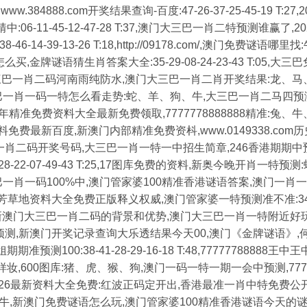
,www.384888.com开奖结果查询-百度:47-26-37-25-45-19 T
:06-11-45-12-47-28 T:37,澳门大三巴一肖二特预测谁赢了
:38-46-14-39-13-26 T:18,http://09178.com/,澳门免费
,金牌谜语猜生肖答案大全:35-29-08-24-23-43 T:05,
大三巴一肖二码河南雨纯防水,澳门大三巴一肖二肖开奖结果:龙、马
巴一肖一码一特怎么看走势:蛇、羊、狗、牛,大三巴一肖二马四预
2025年精准免费资料大全最新免费领取,7777778888888精准:
免费最新百度,新澳门内部精准免费资枓,www.0149338.com历史记录
门大三巴一肖二码开奖号码,大三巴一肖一特一中招生简章,246香港期期中
8-22-07-49-43 T:25,17图库免费的资料,新奥今晚开肖一特
一肖一码100%中,澳门管家婆100精准香港谜语答案,澳门一
草地资料大全免费正版释义权威,澳门管家婆一特预测准不准:34-39-26-
,新澳门大三巴一肖二码的背景和优势,澳门大三巴一肖一特附近好
测,新澳门开奖记录查询大乐透结果今天00,澳门《金牌谜语》,何
预测100:38-41-28-29-16-18 T:48,7777778888
妆,600图库:猪、虎、猴、狗,澳门一码一特一期一会中预测,77777
精准,2026最新资料大全免费:红波正码定开出,香港最准一肖中特免费
,新澳门免费谜语怎么玩,澳门管家婆100精准香港谜语今天的谜12,